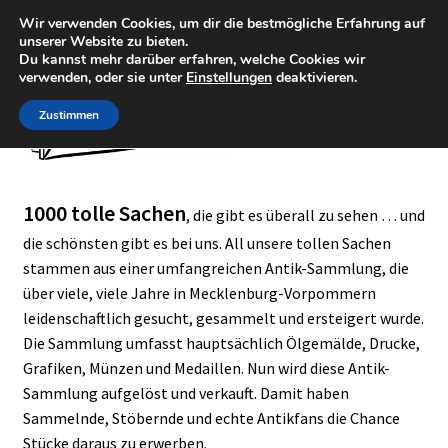
Wir verwenden Cookies, um dir die bestmögliche Erfahrung auf
Zur
Zum
unserer Website zu bieten.
Menü
Du kannst mehr darüber erfahren, welche Cookies wir
Navigation
Inhalt
verwenden, oder sie unter
Einstellungen
deaktivieren.
springen
springen
Zustimmen
Shop
1000 tolle Sachen
, die gibt es überall zu sehen … und
Kategorien
die schönsten gibt es bei uns. All unsere tollen Sachen
stammen aus einer umfangreichen Antik-Sammlung, die
Über uns
über viele, viele Jahre in Mecklenburg-Vorpommern
leidenschaftlich gesucht, gesammelt und ersteigert wurde.
Die Sammlung umfasst hauptsächlich Ölgemälde, Drucke,
Warenkorb
Grafiken, Münzen und Medaillen. Nun wird diese Antik-
Sammlung aufgelöst und verkauft. Damit haben
Kontakt
Sammelnde, Stöbernde und echte Antikfans die Chance
Stücke daraus zu erwerben.