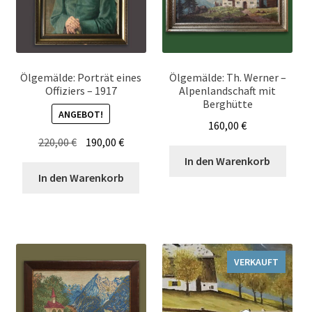
Ölgemälde: Porträt eines
Ölgemälde: Th. Werner –
Offiziers – 1917
Alpenlandschaft mit
Berghütte
ANGEBOT!
160,00
€
Ursprünglicher
Aktueller
220,00
€
190,00
€
Preis
Preis
In den Warenkorb
war:
ist:
In den Warenkorb
220,00 €
190,00 €.
VERKAUFT